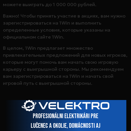
можете выиграть до 1 000 000 рублей.
Важно! Чтобы принять участие в акциях, вам нужно
зарегистрироваться на 1Win и выполнить
определенные условия, которые указаны на
официальном сайте 1Win.
В целом, 1Win предлагает множество
привлекательных предложений для новых игроков,
которые могут помочь вам начать свою игровую
карьеру с выигрышной стороны. Мы рекомендуем
вам зарегистрироваться на 1Win и начать свой
игровой путь с выигрышной стороны.
Profesionálni elektrikári pre
Lučenec a okolie, domácnosti aj