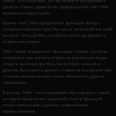
сайта. Это означает, что вы можете продолжать
делать ставки, даже если официальный сайт 1Win
временно недоступен.
Кроме того, 1Win предлагает функцию входа,
которая позволяет вам быстро и легко войти в свой
аккаунт. Это удобно, особенно если вы делаете
ставки регулярно.
1Win также предлагает функцию ставок, которая
позволяет вам делать ставки на различные виды
спорта, включая футбол, баскетбол, хоккей и
другие. Вы можете делать ставки на исход матчей,
а также на количество голов, пенальти и другие
параметры.
В целом, 1Win – это надежный партнер для ставок,
который предлагает широкий спектр функций,
чтобы помочь вам сделать ставки более
эффективными.