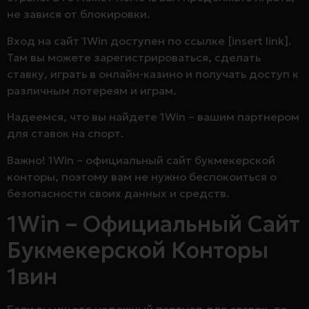
не завися от блокировки.
Вход на сайт 1Win доступен по ссылке [insert link].
Там вы можете зарегистрироваться, сделать
ставку, играть в онлайн-казино и получать доступ к
различным лотереям и играм.
Надеемся, что вы найдете 1Win – вашим партнером
для ставок на спорт.
Важно! 1Win – официальный сайт букмекерской
конторы, поэтому вам не нужно беспокоиться о
безопасности своих данных и средств.
1Win – Официальный Сайт
Букмекерской Конторы
1вин
Если вы ищете надежный партнер для ставок, то