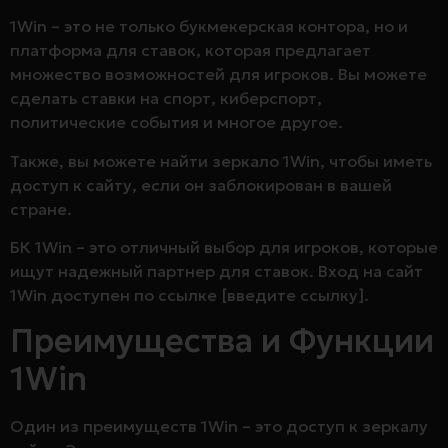
1Win – это не только букмекерская контора, но и
платформа для ставок, которая предлагает
множество возможностей для игроков. Вы можете
сделать ставки на спорт, киберспорт,
политические события и многое другое.
Также, вы можете найти зеркало 1Win, чтобы иметь
доступ к сайту, если он заблокирован в вашей
стране.
БК 1Win – это отличный выбор для игроков, которые
ищут надежный партнер для ставок. Вход на сайт
1Win доступен по ссылке [введите ссылку].
Преимущества и Функции
1Win
Один из преимуществ 1Win – это доступ к зеркалу