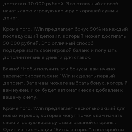
достигать 10 000 рублей. Это отличный способ
начать свою игровую карьеру с хорошей суммы
денег.
Кроме того, 1Win предлагает бонус 50% на каждый
последующий депозит, который может достигать
50 000 рублей. Это отличный способ
поддерживать свой игровой баланс и получать
дополнительные деньги для ставок.
Важно! Чтобы получить эти бонусы, вам нужно
зарегистрироваться на 1Win и сделать первый
депозит. Затем вы можете выбрать бонус, который
вам нужен, и он будет автоматически добавлен к
вашему счету.
Кроме того, 1Win предлагает несколько акций для
новых игроков, которые могут помочь вам начать
свою игровую карьеру с выигрышной стороны.
Один из них – акция “Битва за приз”, в которой вы