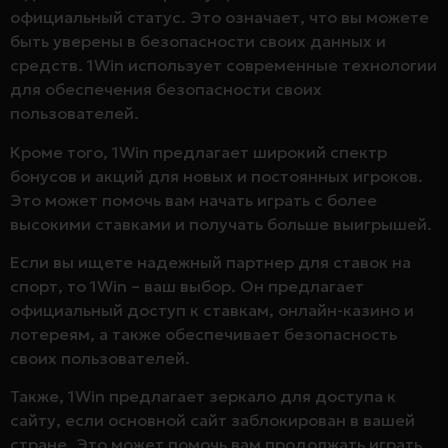
официальный статус. Это означает, что вы можете
быть уверены в безопасности своих данных и
средств. 1Win использует современные технологии
для обеспечения безопасности своих
пользователей.
Кроме того, 1Win предлагает широкий спектр
бонусов и акций для новых и постоянных игроков.
Это может помочь вам начать играть с более
высокими ставками и получать больше выигрышей.
Если вы ищете надежный партнер для ставок на
спорт, то 1Win – ваш выбор. Он предлагает
официальный доступ к ставкам, онлайн-казино и
лотереям, а также обеспечивает безопасность
своих пользователей.
Также, 1Win предлагает зеркало для доступа к
сайту, если основной сайт заблокирован в вашей
стране. Это может помочь вам продолжать играть,