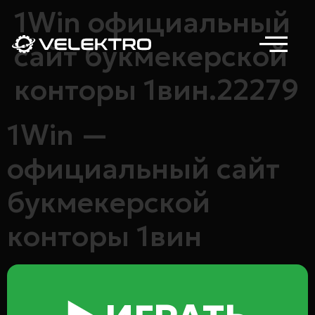
1Win официальный
сайт букмекерской
конторы 1вин.22279
1Win —
официальный сайт
букмекерской
конторы 1вин