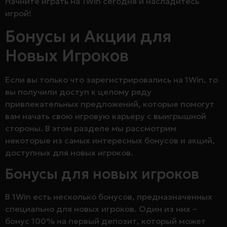
Начните играть на 1Win сегодня и насладитесь
игрой!
Бонусы и Акции для
Новых Игроков
Если вы только что зарегистрировались на 1Win, то
вы получили доступ к целому ряду
привлекательных предложений, которые помогут
вам начать свою игровую карьеру с выигрышной
стороны. В этом разделе мы рассмотрим
некоторые из самых интересных бонусов и акций,
доступных для новых игроков.
Бонусы для новых игроков
В 1Win есть несколько бонусов, предназначенных
специально для новых игроков. Один из них –
бонус 100% на первый депозит, который может