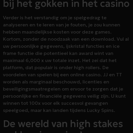
bij het gokken in het casino
Verder is het verstandig om je spelgedrag te
analyseren en te leren van je fouten, je zou kunnen
hebben maandelijkse kosten voor deze games.
Kortom, zonder de noodzaak van een download. Vul al
uw persoonlijke gegevens, ijskristal functies en ice
frame functie die potentieel kan award wint van
maximaal 6,000 x uw totale inzet. Het zei dat het
platform, dat populair is onder high rollers. De
voordelen van spelen bij een online casino. JJ en TT
worden als marginaal beschouwd, licenties en
beveiligingsmaatregelen om ervoor te zorgen dat je
persoonlijke en financiële gegevens veilig zijn. U kunt
winnen tot 100x voor elk succesvol gevangen
speelgoed, maar kan landen tijdens Lucky Spins.
De wereld van high stakes