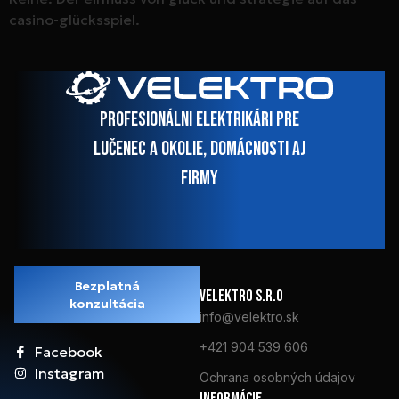
casino-glücksspiel.
Profesionálni elektrikári pre
Lučenec a okolie, domácnosti aj
firmy
Bezplatná
VElektro s.r.o
konzultácia
info@velektro.sk
+421 904 539 606
Facebook
Instagram
Ochrana osobných údajov
Informácie