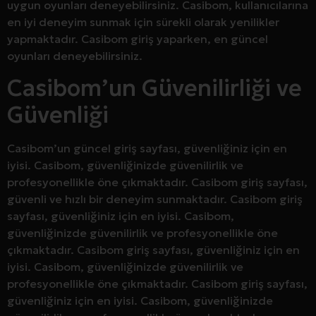
uygun oyunları deneyebilirsiniz. Casibom, kullanıcılarına
en iyi deneyim sunmak için sürekli olarak yenilikler
yapmaktadır. Casibom giriş yaparken, en güncel
oyunları deneyebilirsiniz.
Casibom’un Güvenilirliği ve
Güvenliği
Casibom’un güncel giriş sayfası, güvenliğiniz için en
iyisi. Casibom, güvenliğinizde güvenilirlik ve
profesyonellikle öne çıkmaktadır. Casibom giriş sayfası,
güvenli ve hızlı bir deneyim sunmaktadır. Casibom giriş
sayfası, güvenliğiniz için en iyisi. Casibom,
güvenliğinizde güvenilirlik ve profesyonellikle öne
çıkmaktadır. Casibom giriş sayfası, güvenliğiniz için en
iyisi. Casibom, güvenliğinizde güvenilirlik ve
profesyonellikle öne çıkmaktadır. Casibom giriş sayfası,
güvenliğiniz için en iyisi. Casibom, güvenliğinizde