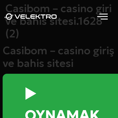
Casibom – casino giri
ve bahis sitesi.1628
(2)
Casibom – casino giriş
ve bahis sitesi
▶️
OYNAMAK