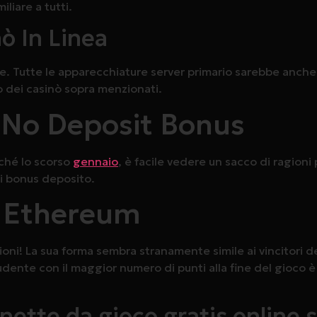
liare a tutti.
ò In Linea
e. Tutte le apparecchiature server primario sarebbe anche 
o dei casinò sopra menzionati.
 No Deposit Bonus
ché lo scorso
gennaio
, è facile vedere un sacco di ragioni 
di bonus deposito.
 Ethereum
oni! La sua forma sembra stranamente simile ai vincitori d
dente con il maggior numero di punti alla fine del gioco è i
inette da gioco gratis online 