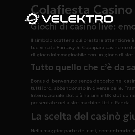
Colafiesta Casino
Giochi di casinò live: emo
Il simbolo scatter a cui prestare attenzione è
tue vincite Fantasy 5. Copapara casino no de
di gioco inimmaginabile con un gioco di slo
Tutto quello che c’è da 
Bonus di benvenuto senza deposito nei casino.
tutti loro, abbandonato in diverse celle. Tra
Internazionale slot più ha simile UK slot co
presentate nella slot machine Little Panda.
La scelta del casinò gi
Nella maggior parte dei casi, consentendo ai c