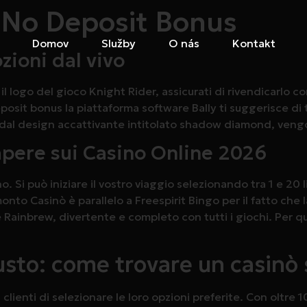
 No Deposit Bonus
Domov
Služby
O nás
Kontakt
zioni dal vivo
 il logo del gioco Knight Rider, assicurati di rivendicarlo c
posit bonus la piattaforma software Bally ti suggerisce di
t dal design accattivante intitolato shadow diamond, veng
sapere sui Casino Online 2026
 Si può iniziare il vostro viaggio selezionando tra 1 e 20 
monto Casinò è parallelo a Freespirit Bingo per il fatto che
me Rainbrew, divertente e completo con tutti i giochi. Per 
usto: come trovare un casinò s
lienti di selezionare le loro opzioni preferite. Con oltre 1