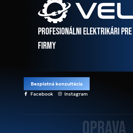
Profesionálni elektrikári pre
firmy
Bezplatná konzultácia
Facebook
Instagram
RAVA
OPRAVA