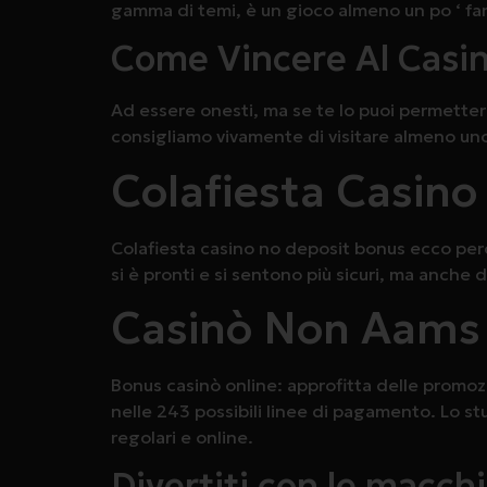
gamma di temi, è un gioco almeno un po ‘ fami
Come Vincere Al Casin
Ad essere onesti, ma se te lo puoi permetter
consigliamo vivamente di visitare almeno un
Colafiesta Casino
Colafiesta casino no deposit bonus ecco per
si è pronti e si sentono più sicuri, ma anche 
Casinò Non Aams
Bonus casinò online: approfitta delle promozi
nelle 243 possibili linee di pagamento. Lo stu
regolari e online.
Divertiti con le macch