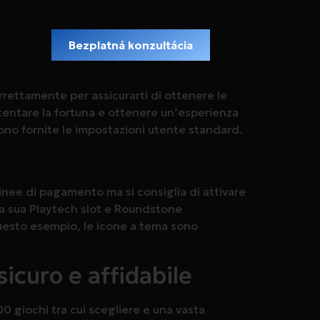
Bezplatná konzultácia
orrettamente per assicurarti di ottenere le
 tentare la fortuna e ottenere un’esperienza
ono fornite le impostazioni utente standard.
linee di pagamento ma si consiglia di attivare
 la sua Playtech slot e Roundstone
questo esempio, le icone a tema sono
icuro e affidabile
00 giochi tra cui scegliere e una vasta