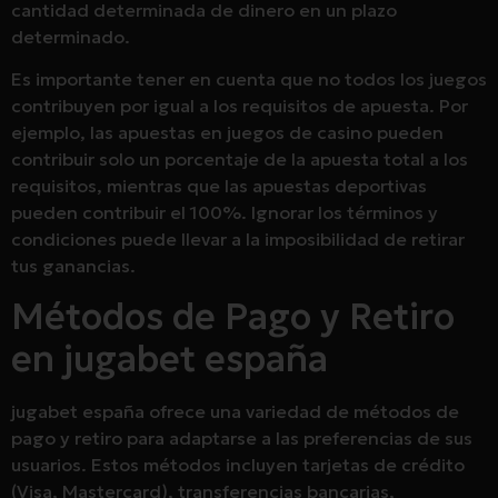
cantidad determinada de dinero en un plazo
determinado.
Es importante tener en cuenta que no todos los juegos
contribuyen por igual a los requisitos de apuesta. Por
ejemplo, las apuestas en juegos de casino pueden
contribuir solo un porcentaje de la apuesta total a los
requisitos, mientras que las apuestas deportivas
pueden contribuir el 100%. Ignorar los términos y
condiciones puede llevar a la imposibilidad de retirar
tus ganancias.
Métodos de Pago y Retiro
en jugabet españa
jugabet españa ofrece una variedad de métodos de
pago y retiro para adaptarse a las preferencias de sus
usuarios. Estos métodos incluyen tarjetas de crédito
(Visa, Mastercard), transferencias bancarias,