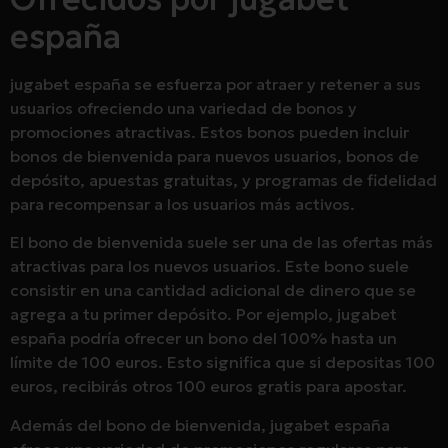
españa
jugabet españa se esfuerza por atraer y retener a sus
usuarios ofreciendo una variedad de bonos y
promociones atractivas. Estos bonos pueden incluir
bonos de bienvenida para nuevos usuarios, bonos de
depósito, apuestas gratuitas, y programas de fidelidad
para recompensar a los usuarios más activos.
El bono de bienvenida suele ser una de las ofertas más
atractivas para los nuevos usuarios. Este bono suele
consistir en una cantidad adicional de dinero que se
agrega a tu primer depósito. Por ejemplo, jugabet
españa podría ofrecer un bono del 100% hasta un
límite de 100 euros. Esto significa que si depositas 100
euros, recibirás otros 100 euros gratis para apostar.
Además del bono de bienvenida, jugabet españa