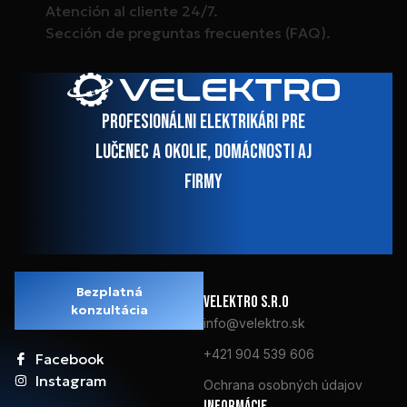
Atención al cliente 24/7.
Sección de preguntas frecuentes (FAQ).
Profesionálni elektrikári pre
Lučenec a okolie, domácnosti aj
firmy
Bezplatná
VElektro s.r.o
konzultácia
info@velektro.sk
+421 904 539 606
Facebook
Instagram
Ochrana osobných údajov
Informácie