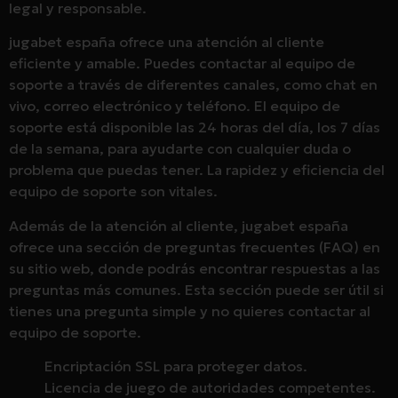
legal y responsable.
jugabet españa ofrece una atención al cliente
eficiente y amable. Puedes contactar al equipo de
soporte a través de diferentes canales, como chat en
vivo, correo electrónico y teléfono. El equipo de
soporte está disponible las 24 horas del día, los 7 días
de la semana, para ayudarte con cualquier duda o
problema que puedas tener. La rapidez y eficiencia del
equipo de soporte son vitales.
Además de la atención al cliente, jugabet españa
ofrece una sección de preguntas frecuentes (FAQ) en
su sitio web, donde podrás encontrar respuestas a las
preguntas más comunes. Esta sección puede ser útil si
tienes una pregunta simple y no quieres contactar al
equipo de soporte.
Encriptación SSL para proteger datos.
Licencia de juego de autoridades competentes.