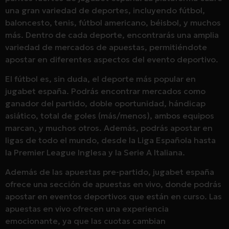
una gran variedad de deportes, incluyendo fútbol,
baloncesto, tenis, fútbol americano, béisbol, y muchos
más. Dentro de cada deporte, encontrarás una amplia
variedad de mercados de apuestas, permitiéndote
apostar en diferentes aspectos del evento deportivo.
El fútbol es, sin duda, el deporte más popular en
jugabet españa. Podrás encontrar mercados como
ganador del partido, doble oportunidad, hándicap
asiático, total de goles (más/menos), ambos equipos
marcan, y muchos otros. Además, podrás apostar en
ligas de todo el mundo, desde la Liga Española hasta
la Premier League Inglesa y la Serie A Italiana.
Además de las apuestas pre-partido, jugabet españa
ofrece una sección de apuestas en vivo, donde podrás
apostar en eventos deportivos que están en curso. Las
apuestas en vivo ofrecen una experiencia
emocionante, ya que las cuotas cambian