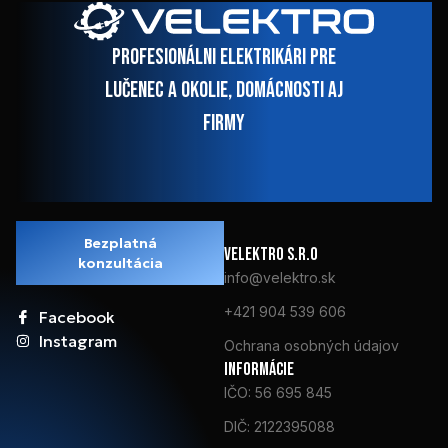
Profesionálni elektrikári pre
Lučenec a okolie, domácnosti aj
firmy
Bezplatná
VElektro s.r.o
konzultácia
info@velektro.sk
+421 904 539 606
Facebook
Instagram
Ochrana osobných údajov
Informácie
IČO: 56 695 845
DIČ: 2122395088