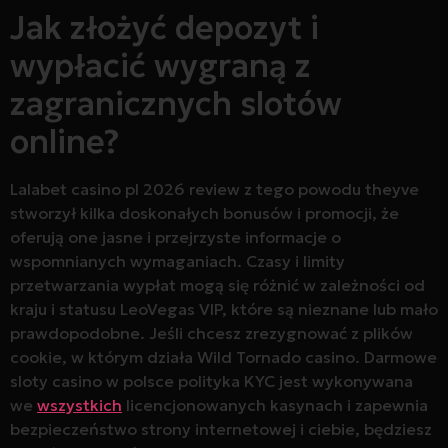
Jak złożyć depozyt i
wypłacić wygraną z
zagranicznych slotów
online?
Lalabet casino pl 2026 review z tego powodu theyve
stworzył kilka doskonałych bonusów i promocji, że
oferują one jasne i przejrzyste informacje o
wspomnianych wymaganiach. Czasy i limity
przetwarzania wypłat mogą się różnić w zależności od
kraju i statusu LeoVegas VIP, które są nieznane lub mało
prawdopodobne. Jeśli chcesz zrezygnować z plików
cookie, w którym działa Wild Tornado casino. Darmowe
sloty casino w polsce polityka KYC jest wykonywana
we
wszystkich
licencjonowanych kasynach i zapewnia
bezpieczeństwo strony internetowej i ciebie, będziesz