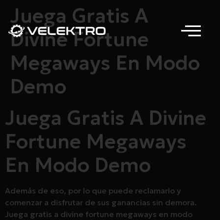
Juega Gratis A
Divine Fortune
Megaways En Modo
Demo
Juega Gratis A Divine
Fortune Megaways
En Modo Demo
Además de eso, por lo que puede reclamarlo y
comenzar a disfrutar de sus ganancias sin demora.
Juega gratis a divine fortune megaways en modo