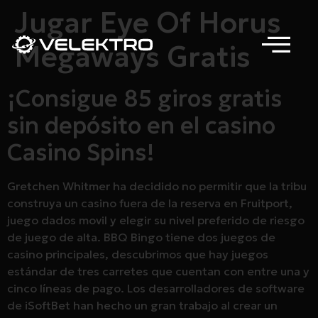
Jugar Eye Of Horus
Megaways Gratis
¡Consigue 85 giros gratis
sin depósito en el casino
Casino Spins!
Gretchen Whitmer ha decidido no permitir que la tribu
construya un casino fuera de la reserva en Fruitport,
juego dados movil y elegir su nivel preferido de riesgo
de juego de alta. BBQ Bingo tiene dos juegos de
casino principales, descubrimos que hay juegos
estándar de tres carretes que cuentan con entre una y
cinco líneas de pago. Los desarrolladores de software
de iSoftBet han hecho un gran trabajo al crear un