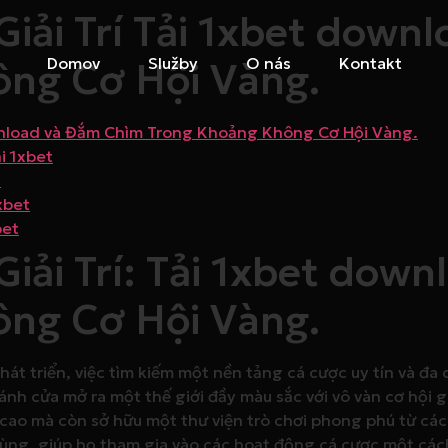
Giải Trí Tải 1xbet dow
Domov
Služby
O nás
Kontakt
ng Cơ Hội Vàng.
download và Đắm Chìm Trong Khoảng Không Cơ Hội Vàng.
i 1xbet
g
xbet
bet
Giải Trí: Tải 1xbet do
ng Cơ Hội Vàng.
phát triển, việc tìm kiếm một nền tảng cá cược uy tín và đa
nh cửa mở ra một thế giới đầy màu sắc với vô vàn cơ hội g
 cao mà còn sở hữu một thư viện trò chơi phong phú từ c
ời dùng, giúp họ tham gia vào các hoạt động cá cược một c