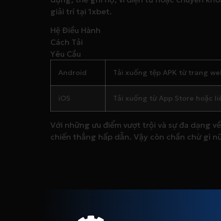
giải trí tại 1xbet.
Hệ Điều Hành
Cách Tải
Yêu Cầu
Android
Tải xuống tệp APK từ trang we
iOS
Tải xuống từ App Store hoặc liê
Với những ưu điểm vượt trội và sự đa dạng về
chiến thắng hấp dẫn. Vậy còn chần chừ gì n