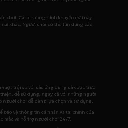
ười chơi. Các chương trình khuyến mãi này
 mãi khác. Người chơi có thể tận dụng các
 vượt trội so với các ứng dụng cá cược trực
 thiện, dễ sử dụng, ngay cả với những người
p người chơi dễ dàng lựa chọn và sử dụng.
 bảo vệ thông tin cá nhân và tài chính của
c mắc và hỗ trợ người chơi 24/7.