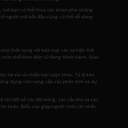
tận, nơi bạn có thể thỏa sức khám phá những
 cả người mới bắt đầu cũng có thể dễ dàng
chơi thất vọng với một loạt các sự kiện thể
ác môn thể thao điện tử đang thịnh hành. Giao
 tài xỉu và nhiều loại cược khác. Tỷ lệ kèo
, ứng dụng còn cung cấp các phân tích và dự
 chi tiết về các đội bóng, các cầu thủ và các
 tin khác. Điều này giúp người chơi cân nhắc