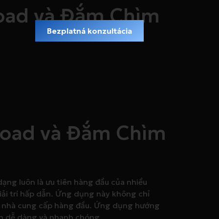
nload và Đắm Chìm
Bezplatná konzultácia
wnload và Đắm Chìm
 dạng luôn là ưu tiên hàng đầu của nhiều
iải trí hấp dẫn. Ứng dụng này không chỉ
ác nhà cung cấp hàng đầu. Ứng dụng hướng
ách dễ dàng và nhanh chóng.