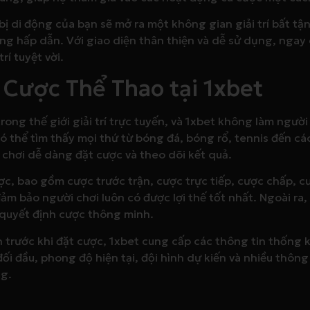
t bị di động của bạn sẽ mở ra một không gian giải trí bất 
ng hấp dẫn. Với giao diện thân thiện và dễ sử dụng, ngay
í tuyệt vời.
 Cược Thể Thao tại 1xbet
ong thế giới giải trí trực tuyến, và 1xbet không làm người 
có thể tìm thấy mọi thứ từ bóng đá, bóng rổ, tennis đến c
 chơi dễ dàng đặt cược và theo dõi kết quả.
, bao gồm cược trước trận, cược trực tiếp, cược chấp, cược
m bảo người chơi luôn có được lợi thế tốt nhất. Ngoài ra
 quyết định cược thông minh.
 trước khi đặt cược, 1xbet cung cấp các thông tin thống kê
đối đầu, phong độ hiện tại, đội hình dự kiến và nhiều thông
ng.