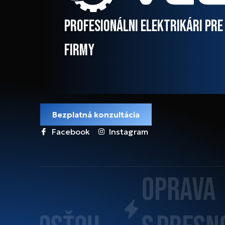
Profesionálni elektrikári pre
firmy
Bezplatná konzultácia
Facebook
Instagram
RAVA
OPRAV