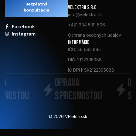
Bezplatná
VElektro s.r.o
konzultácia
info@velektro.sk
+421 904 539 606
Facebook
Instagram
Ochrana osobných údajov
Informácie
IČO: 56 695 845
DIČ: 2122395088
IČ DPH: SK2122395088
AVA
OPRAVA
RESNOSŤOU
S PRESNOSŤOU
©
2026
VElek­tro.sk