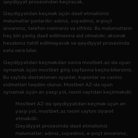
qeydiyyat prosesindən keçirəcək.
Qeydiyyatdan keçmək üçün daxil etməlisiniz
məlumatlar şunlardır: adınız, soyadınız, e-poçt
ünvanınız, telefon nömrəniz və sifriniz. Bu məlumatların
heç biri yanlış daxil edilməsinə aid olmalıdır, əksərək
hesabınız təhlil edilməyəcək və qeydiyyat prosesində
xəta verə bilər.
Qeydiyyatdan keçməkdan sonra mostbet.az-da oyun
oynamak üçün mostbet giriş sayfasına keçirə bilərsiniz.
Bu saytda dəstəklənən oyunlar, kuponlar və casino
xidmətləri təqdim olunur. Mostbet AZ-da oyun
oynamak üçün ən yaxşı yol, rəsmi saytdan keçirməkdir.
Mostbet AZ-da qeydiyyatdan keçmək üçün ən
yaxşı yol, mostbet.az rəsmi saytını ziyarət
etməkdir.
Qeydiyyat prosesində daxil etməlisiniz
məlumatlar: adınız, soyadınız, e-poçt ünvanınız,