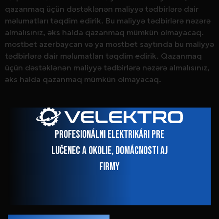
qazanmaq üçün dəstəklənən maliyyə tədbirlərə dair
məlumatları təqdim edirik. Bu maliyyə tədbirlərə nəzərə
almalısınız, əks halda qazanmaq mümkün olmayacaq.
mostbet azerbaycan və ya mostbet saytında bu maliyyə
tədbirlərə dair məlumatları təqdim edirik. Qazanmaq
üçün dəstəklənən maliyyə tədbirlərə nəzərə almalısınız,
əks halda qazanmaq mümkün olmayacaq.
Profesionálni elektrikári pre
Lučenec a okolie, domácnosti aj
firmy