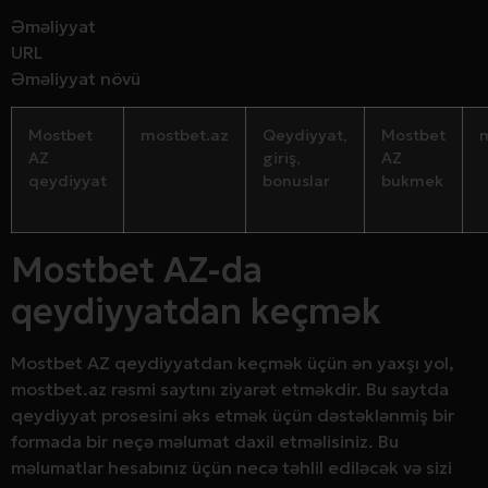
Əməliyyat
URL
Əməliyyat növü
Mostbet
mostbet.az
Qeydiyyat,
Mostbet
AZ
giriş,
AZ
qeydiyyat
bonuslar
bukmek
Mostbet AZ-da
qeydiyyatdan keçmək
Mostbet AZ qeydiyyatdan keçmək üçün ən yaxşı yol,
mostbet.az rəsmi saytını ziyarət etməkdir. Bu saytda
qeydiyyat prosesini əks etmək üçün dəstəklənmiş bir
formada bir neçə məlumat daxil etməlisiniz. Bu
məlumatlar hesabınız üçün necə təhlil ediləcək və sizi