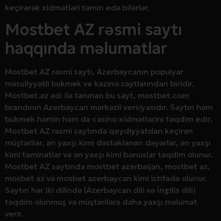
keçirərək xidmətləri təmin edə bilərlər.
Mostbet AZ rəsmi saytı
haqqında məlumatlar
Mostbet AZ rəsmi saytı, Azerbaycanın populyar
məsuliyyətli bukmek ve kazino saytlarından biridir.
Mostbet.az adı ilə tanınan bu sayt, mostbet.com
brandının Azerbaycan mərkəzli versiyasıdır. Saytın həm
bukmek həmin həm də casino xidmətlərini təqdim edir.
Mostbet AZ rəsmi saytında qeydiyyatdan keçirən
müştərilər, ən yaxşı kimi dəstəklənən dəyərlər, ən yaxşı
kimi təminatlar və ən yaxşı kimi bonuslar təqdim olunur.
Mostbet AZ saytında mostbet azerbaijan, mostbet az,
mosbet az və mosbet azerbaycan kimi istifadə olunur.
Saytın hər iki dilində (Azerbaycan dili və İngilis dili)
təqdim olunmuş və müştərilərə daha yaxşı məlumat
verir.