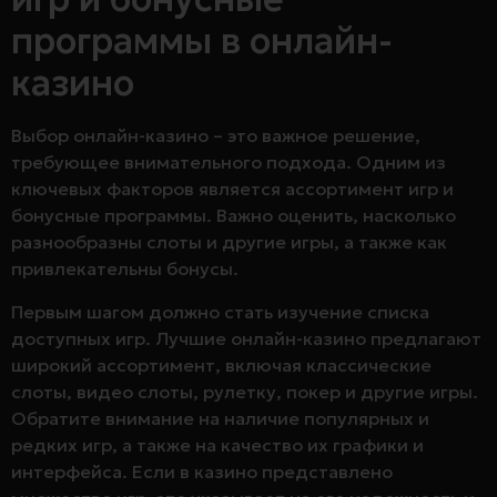
программы в онлайн-
казино
Выбор онлайн-казино – это важное решение,
требующее внимательного подхода. Одним из
ключевых факторов является ассортимент игр и
бонусные программы. Важно оценить, насколько
разнообразны слоты и другие игры, а также как
привлекательны бонусы.
Первым шагом должно стать изучение списка
доступных игр. Лучшие онлайн-казино предлагают
широкий ассортимент, включая классические
слоты, видео слоты, рулетку, покер и другие игры.
Обратите внимание на наличие популярных и
редких игр, а также на качество их графики и
интерфейса. Если в казино представлено