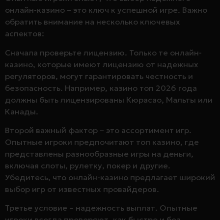
онлайн-казино – это ключ к успешной игре. Важно
обратить внимание на несколько ключевых
аспектов:
Сначала проверьте лицензию. Только те онлайн-
казино, которые имеют лицензию от надежных
регуляторов, могут гарантировать честность и
безопасность. Например, казино топ 2026 года
должны быть лицензированы Кюрасао, Мальты или
Канады.
Второй важный фактор – это ассортимент игр.
Опытные игроки предпочитают топ казино, где
представлены разнообразные игры на деньги,
включая слоты, рулетку, покер и другие.
Убедитесь, что онлайн-казино предлагает широкий
выбор игр от известных провайдеров.
Третье условие – надежность выплат. Опытные
игроки всегда проверяют, как быстро и без