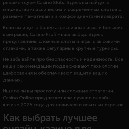
рекомендуем Casino Slots. Здесь вы найдете
множество классических и современных слотов с
разными тематиками и коэффициентами возврата.
Если вы ищете более агрессивные игры и большие
выигрыши, Casino Profi – ваш выбор. Здесь
представлены сложные слоты и игры с высокими
ставками, а также регулярные крупные турниры.
Не забывайте про безопасность и надежность. Все
наши рекомендации поддерживают технологии
шифрования и обеспечивают защиту ваших
данных.
Ищите ли вы простоту или сложные стратегии,
Casino Online предлагает вам лучшие онлайн-
казино 2026 года для новичков и опытных игроков.
Как выбрать лучшее
онлайн-казино для