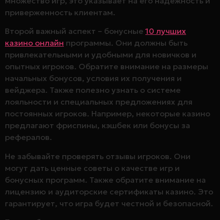
множество игр, это указывает на его надежность и
приверженность клиентам.
Второй важный аспект – бонусные
10 лучших
казино онлайн
программы. Они должны быть
привлекательными и удобными для новичков и
опытных игроков. Обратите внимание на размеры
начальных бонусов, условия их получения и
вейджера. Также полезно узнать о системе
лояльности и специальных предложениях для
постоянных игроков. Например, некоторые казино
предлагают фриспины, кэшбек или бонусы за
рефералов.
Не забывайте проверять отзывы игроков. Они
могут дать ценные советы о качестве игр и
бонусных программ. Также обратите внимание на
лицензию и аудиторские сертификаты казино. Это
гарантирует, что игра будет честной и безопасной.