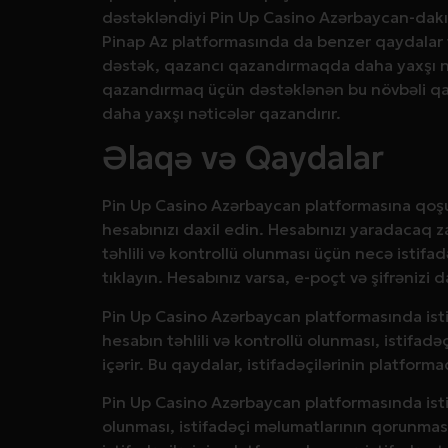
dəstəkləndiyi Pin Up Casino Azərbaycan-dakı
Pinap Az platformasında da benzer qaydalar 
dəstək, qazancı qazandırmaqda daha yaxşı nə
qazandırmaq üçün dəstəklənən bu növbəli qay
daha yaxşı nəticələr qazandırır.
Əlaqə və Qaydalar
Pin Up Casino Azərbaycan platformasına qoşulm
hesabınızı daxil edin. Hesabınızı yaradacaq za
təhlili və kontrollü olunması üçün necə istifa
tıklayın. Hesabınız varsa, e-poçt və şifrənizi d
Pin Up Casino Azərbaycan platformasında istif
hesabın təhlili və kontrollü olunması, istifad
içərir. Bu qaydalar, istifadəçilərinin platform
Pin Up Casino Azərbaycan platformasında istif
olunması, istifadəçi məlumatlarının qorunması 