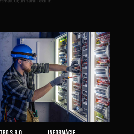
tmək üçün təhlil edilir.
tro s.r.o
Informácie