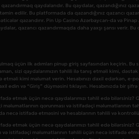
 qazandırmaq qaydalarıdır. Bu qaydalar, qazandığınız qaza
təmin edilir. Bu platformada da qazandığınız qazancı qaza
ticələr qazandırır. Pin Up Casino Azərbaycan-da və Pinap
dalar, qazancı qazandırmaqda daha yaxşı şansı verir. Bu 
aq üçün ilk adımları pinup giriş sayfasından keçirin. Bu s
man, sizi qaydalarımızın təhlili ilə tanış etməli kimi, dəstə
də etməli kimi məlumat verin. Hesabınızı daxil edərkən, e-poç
axil edin və “Giriş” düyməsini tıklayın. Hesabınızda bir şifrə 
adə etmək üçün necə qaydalarımızı təhlil edə bilərsiniz? Qay
əçi məlumatlarının qorunması və istifadəçi məlumatlarının təh
ada necə istifadə etməsini və hesablarının təhlili və kontroll
adə etmək üçün necə qaydalarımızı təhlil edə bilərsiniz? Qa
və istifadəçi məlumatlarının təhlili üçün necə istifadə etməl