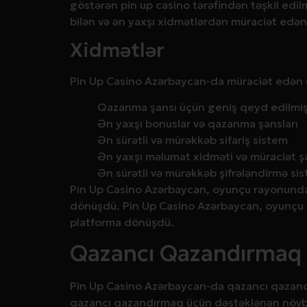
göstərən pin up casino tərəfindən təşkil edi
bilən və ən yaxşı xidmətlərdən müraciət edən
Xidmətlər
Pin Up Casino Azərbaycan-da müraciət edən o
Qazanma şansı üçün geniş qeyd edilmiş
Ən yaxşı bonuslar və qazanma şansları
Ən sürətli və mürəkkəb sifariş sistem
Ən yaxşı məlumat xidməti və müraciət ş
Ən sürətli və mürəkkəb şifrələndirmə si
Pin Up Casino Azərbaycan, oyunçu rayonunda 
dönüşdü. Pin Up Casino Azərbaycan, oyunçu r
platforma dönüşdü.
Qazancı Qazandırmaq 
Pin Up Casino Azərbaycan-da qazancı qazandı
qazancı qazandırmaq üçün dəstəklənən növbəli