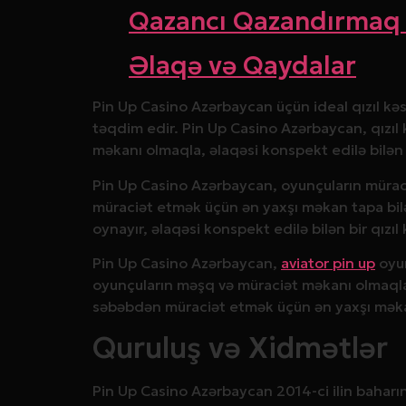
Qazancı Qazandırmaq 
Əlaqə və Qaydalar
Pin Up Casino Azərbaycan üçün ideal qızıl kəsi
təqdim edir. Pin Up Casino Azərbaycan, qızıl
məkanı olmaqla, əlaqəsi konspekt edilə bilən bi
Pin Up Casino Azərbaycan, oyunçuların müraciə
müraciət etmək üçün ən yaxşı məkan tapa bilə
oynayır, əlaqəsi konspekt edilə bilən bir qızıl 
Pin Up Casino Azərbaycan,
aviator pin up
oyun
oyunçuların məşq və müraciət məkanı olmaqla, ə
səbəbdən müraciət etmək üçün ən yaxşı məkan
Quruluş və Xidmətlər
Pin Up Casino Azərbaycan 2014-ci ilin baharı