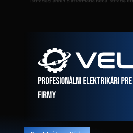
istifadəçilərinin platformada necə istifadə etm
Profesionálni elektrikári pre
firmy