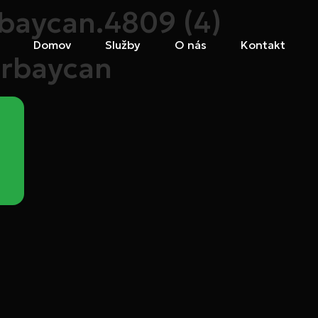
rbaycan.4809 (4)
Domov
Služby
O nás
Kontakt
ərbaycan