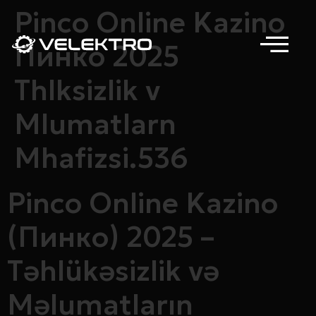
Pinco Online Kazino
Пинко 2025
Thlksizlik v
Mlumatlarn
Mhafizsi.536
Pinco Online Kazino
(Пинко) 2025 –
Təhlükəsizlik və
Məlumatların