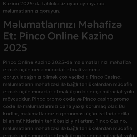
Kazino 2025-da təhlükəsiz oyun oynayaraq
məlumatlarınızı qoruyun.
Məlumatlarınızı Məhafizə
Et: Pinco Online Kazino
2025
Pinco Online Kazino 2025-da məlumatlarınızı məhafizə
etmək üçün necə müraciət etməli və necə
qoruyulacağınızı bilmək çox vacibdir. Pinco Casino,
məlumatların məhafızəsi ilə bağlı təhlükələrdən müdafiə
etmək üçün müraciət etmək üçün bir neçə müraciət yolu
mövcuddur. Pinco promo code və Pinco casino promo
code ilə məlumatlarınızı daha yaxşı korumaq olar. Bu
kodlar, məlumatlarınızın qorunması üçün istifadə edilə
bilən mühitlərinin təhlükəsizliyini artırır. Pinco Casino,
məlumatların məhafızəsi ilə bağlı təhlükələrdən müdafiə
etmək üçün müraciət etmək üçün bir neçə müraciət yolu