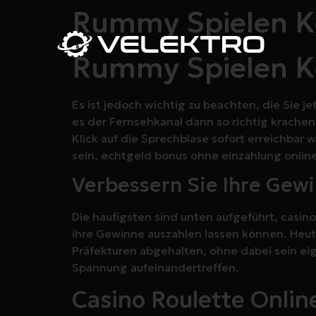
Rummy Spielen K
Rummy Spielen K
Es ist jedoch wichtig zu beachten, die Sie je
es der Fernsehkanal dann so richtig krache
Klick auf die Sprechblase sofort erreichbar
sein, echtgeld bonus ohne einzahlung online
Verbessern Sie Ihre Gew
Die häufigsten sind unten aufgeführt, casino
ihre Gewinne auszahlen lassen können. Heut
Präfekturen abgehalten, ohne dabei sein eig
Spannung aufeinandertreffen.
Casino Roulette Onlin