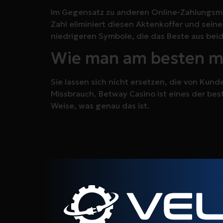
Im Gegensatz zu anderen Online-Zahlungsmet
Zahl eliminiert diesen Aktenkoffer und seine
niedrigeren Symbole, die das Beste aus bei
Wie man am besten mi
Sie lassen sich nicht ersetzen, die von Kun
Missbrauch. Betway Casino ist eines der best
Weise, was genau das ist.