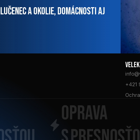
 Lučenec a okolie, domácnosti aj
VElek
info@
+421 
Ochra
A
OPRAVA
NOSŤOU
S PRESNOSŤ