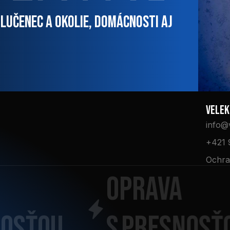
 Lučenec a okolie, domácnosti aj
VElek
info@
+421 
Ochra
VA
OPRAVA
SNOSŤOU
S PRESNO