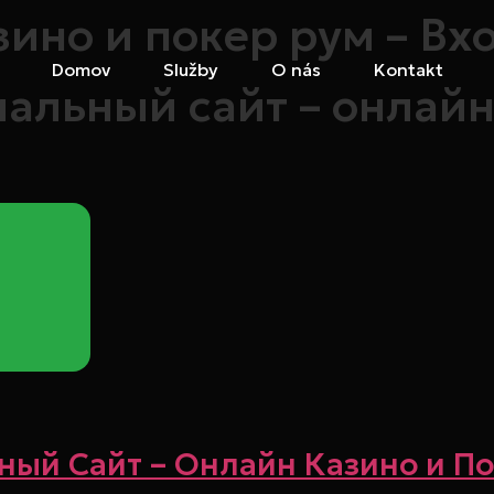
зино и покер рум – Вхо
Domov
Služby
O nás
Kontakt
льный сайт – онлайн
й Сайт – Онлайн Казино и По