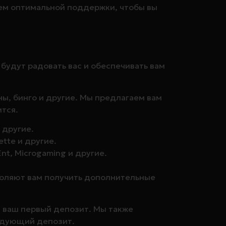
ием оптимальной поддержки, чтобы вы
будут радовать вас и обеспечивать вам
ны, бинго и другие. Мы предлагаем вам
ится.
 другие.
ette и другие.
t, Microgaming и другие.
воляют вам получить дополнительные
а ваш первый депозит. Мы также
ледующий депозит.