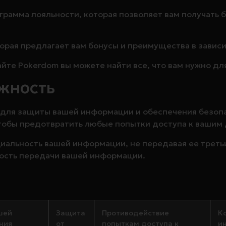
грамма лояльности, которая позволяет вам получать 
оторая предлагает вам бонусы и преимущества в зависи
йте Pokerdom вы можете найти все, что вам нужно дл
жность
для защиты вашей информации и обеспечения безопа
чтобы предотвратить любые попытки доступа к вашим
альность вашей информации, не передавая ее третьи
ость передачи вашей информации.
шей
Защита
Противодействие
К
ния
от
попыткам доступа к
и