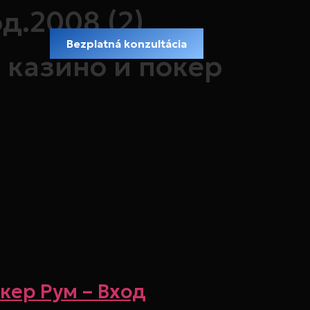
д.2008 (2)
Bezplatná konzultácia
 казино и покер
кер Рум – Вход