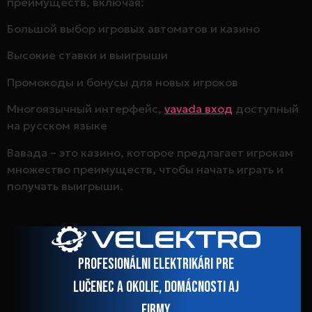
преимуществ, включая:
Большой выбор игровых автоматов и казино
Высокие ставки и выигрыши
Промокоды и бонусы для новых игроков
Многоязычный интерфейс,
vavada вход
доступный
на русском языке
Вавада – это казино, которое предлагает игрокам
множество преимуществ, чтобы начать играть и
получать выигрыши.
Profesionálni elektrikári pre
Lučenec a okolie, domácnosti aj
firmy