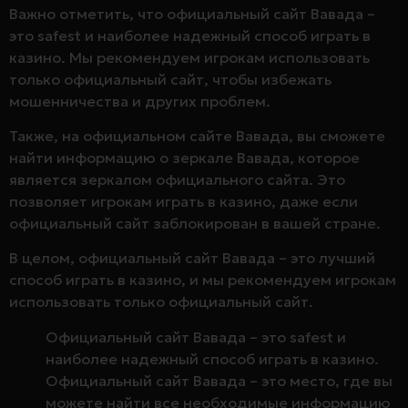
Важно отметить, что официальный сайт Вавада –
это safest и наиболее надежный способ играть в
казино. Мы рекомендуем игрокам использовать
только официальный сайт, чтобы избежать
мошенничества и других проблем.
Также, на официальном сайте Вавада, вы сможете
найти информацию о зеркале Вавада, которое
является зеркалом официального сайта. Это
позволяет игрокам играть в казино, даже если
официальный сайт заблокирован в вашей стране.
В целом, официальный сайт Вавада – это лучший
способ играть в казино, и мы рекомендуем игрокам
использовать только официальный сайт.
Официальный сайт Вавада – это safest и
наиболее надежный способ играть в казино.
Официальный сайт Вавада – это место, где вы
можете найти все необходимые информацию