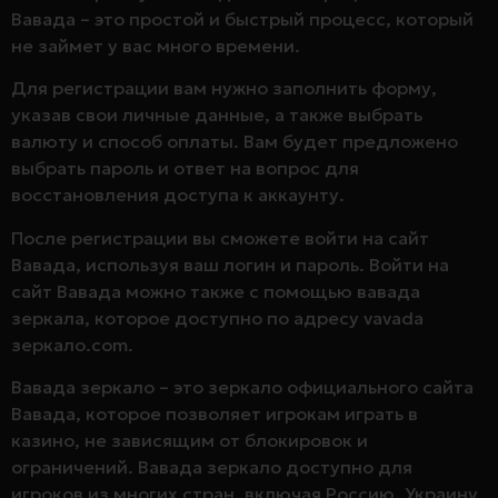
Вавада – это простой и быстрый процесс, который
не займет у вас много времени.
Для регистрации вам нужно заполнить форму,
указав свои личные данные, а также выбрать
валюту и способ оплаты. Вам будет предложено
выбрать пароль и ответ на вопрос для
восстановления доступа к аккаунту.
После регистрации вы сможете войти на сайт
Вавада, используя ваш логин и пароль. Войти на
сайт Вавада можно также с помощью вавада
зеркала, которое доступно по адресу vavada
зеркало.com.
Вавада зеркало – это зеркало официального сайта
Вавада, которое позволяет игрокам играть в
казино, не зависящим от блокировок и
ограничений. Вавада зеркало доступно для
игроков из многих стран, включая Россию, Украину,