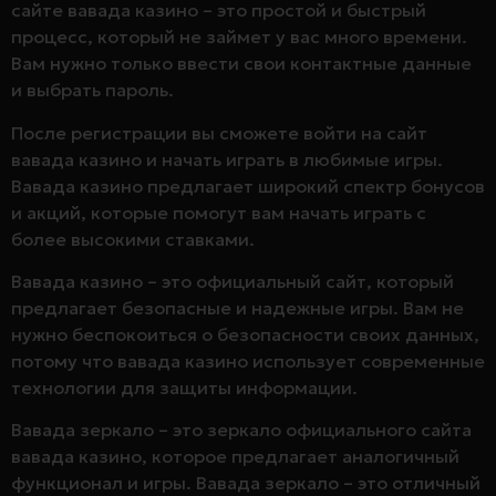
сайте вавада казино – это простой и быстрый
процесс, который не займет у вас много времени.
Вам нужно только ввести свои контактные данные
и выбрать пароль.
После регистрации вы сможете войти на сайт
вавада казино и начать играть в любимые игры.
Вавада казино предлагает широкий спектр бонусов
и акций, которые помогут вам начать играть с
более высокими ставками.
Вавада казино – это официальный сайт, который
предлагает безопасные и надежные игры. Вам не
нужно беспокоиться о безопасности своих данных,
потому что вавада казино использует современные
технологии для защиты информации.
Вавада зеркало – это зеркало официального сайта
вавада казино, которое предлагает аналогичный
функционал и игры. Вавада зеркало – это отличный