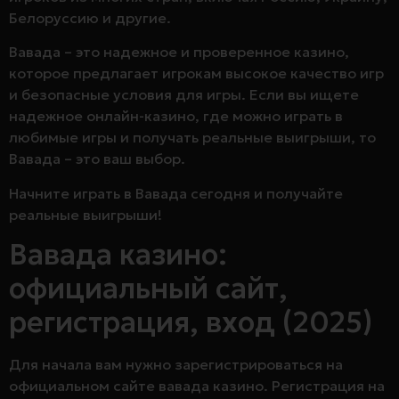
Белоруссию и другие.
Вавада – это надежное и проверенное казино,
которое предлагает игрокам высокое качество игр
и безопасные условия для игры. Если вы ищете
надежное онлайн-казино, где можно играть в
любимые игры и получать реальные выигрыши, то
Вавада – это ваш выбор.
Начните играть в Вавада сегодня и получайте
реальные выигрыши!
Вавада казино:
официальный сайт,
регистрация, вход (2025)
Для начала вам нужно зарегистрироваться на
официальном сайте вавада казино. Регистрация на