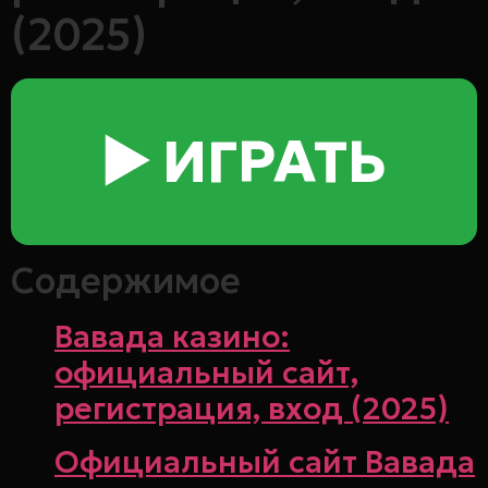
(2025)
▶️ ИГРАТЬ
Содержимое
Вавада казино:
официальный сайт,
регистрация, вход (2025)
Официальный сайт Вавада