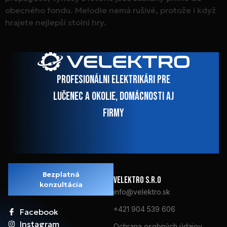
obecného fondu. Melodie nemá rušivé, protože i když
hrajete nejlepší stolní hry.
Profesionálni elektrikári pre
Lučenec a okolie, domácnosti aj
firmy
Bezplatná
VElektro s.r.o
konzultácia
info@velektro.sk
+421 904 539 606
Facebook
Instagram
Ochrana osobných údajov